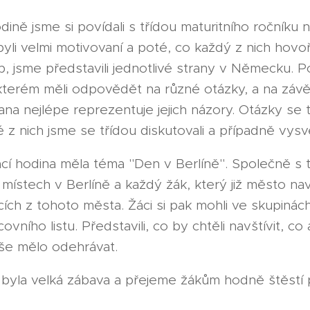
dině jsme si povídali s třídou maturitního ročníku n
li velmi motivovaní a poté, co každý z nich hovoři
, jsme představili jednotlivé strany v Německu. 
 kterém měli odpovědět na různé otázky, a na závěr j
ana nejlépe reprezentuje jejich názory. Otázky se tý
 nich jsme se třídou diskutovali a případně vysvět
cí hodina měla téma "Den v Berlíně". Společně s tř
 místech v Berlíně a každý žák, který již město nav
ích z tohoto města. Žáci si pak mohli ve skupinác
vního listu. Představili, co by chtěli navštívit, co a
še mělo odehrávat.
 byla velká zábava a přejeme žákům hodně štěstí p