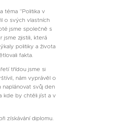
a téma "Politika v
l o svých vlastních
Poté jsme společně s
sme zjistili, která
kaly politiky a života
lovali fakta.
etí třídou jsme si
štívil, nám vyprávěl o
h naplánovat svůj den
 kde by chtěli jíst a v
ři získávání diplomu.