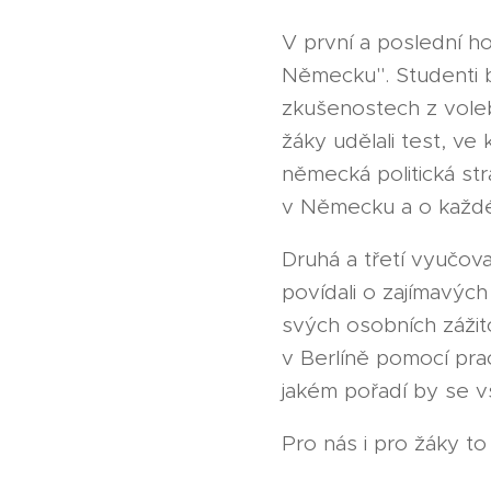
V první a poslední ho
Německu". Studenti by
zkušenostech z voleb
žáky udělali test, ve
německá politická str
v Německu a o každé z
Druhá a třetí vyučova
povídali o zajímavých
svých osobních zážitc
v Berlíně pomocí praco
jakém pořadí by se v
Pro nás i pro žáky to