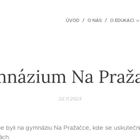
ÚVOD
O NÁS
O EDUKACI
názium Na Praž
22.11.2023
me byli na gymnáziu Na Pražačce, kde se uskutečn
ách.